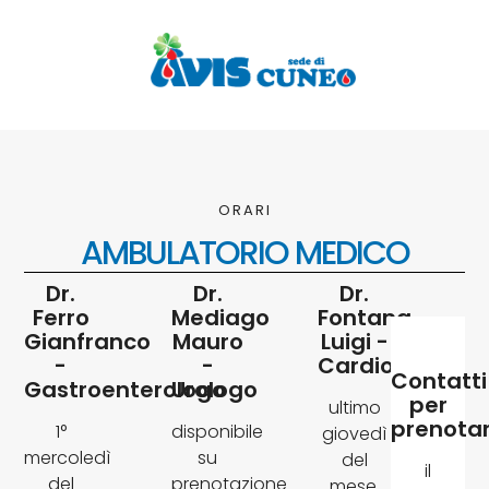
ORARI
AMBULATORIO MEDICO
Dr.
Dr.
Dr.
Ferro
Mediago
Fontana
Gianfranco
Mauro
Luigi -
-
-
Cardiologo
Contatti
Gastroenterologo
Urologo
per
ultimo
prenota
1°
disponibile
giovedì
mercoledì
su
del
il
del
prenotazione
mese,