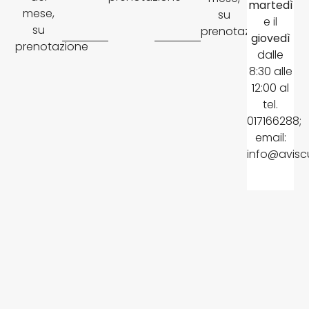
martedì
mese,
su
e il
su
prenotazione
giovedì
prenotazione
dalle
8:30 alle
12:00 al
tel.
017166288;
email:
info@avisc